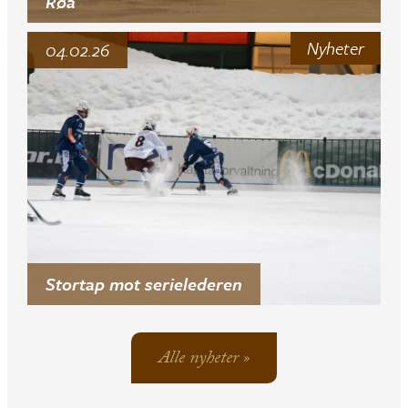
Røa
Nyheter
04.02.26
Stortap mot serielederen
Alle nyheter »