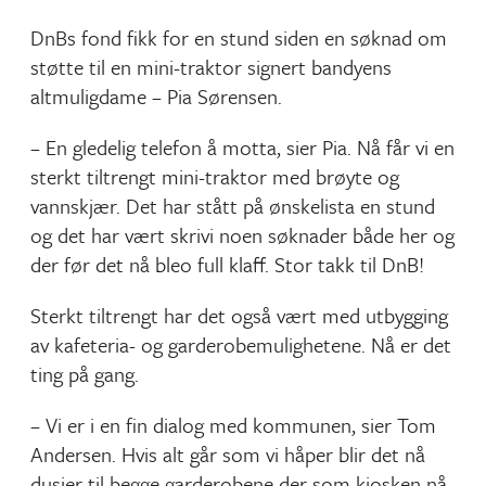
DnBs fond fikk for en stund siden en søknad om
støtte til en mini-traktor signert bandyens
altmuligdame – Pia Sørensen.
– En gledelig telefon å motta, sier Pia. Nå får vi en
sterkt tiltrengt mini-traktor med brøyte og
vannskjær. Det har stått på ønskelista en stund
og det har vært skrivi noen søknader både her og
der før det nå bleo full klaff. Stor takk til DnB!
Sterkt tiltrengt har det også vært med utbygging
av kafeteria- og garderobemulighetene. Nå er det
ting på gang.
– Vi er i en fin dialog med kommunen, sier Tom
Andersen. Hvis alt går som vi håper blir det nå
dusjer til begge garderobene der som kiosken nå