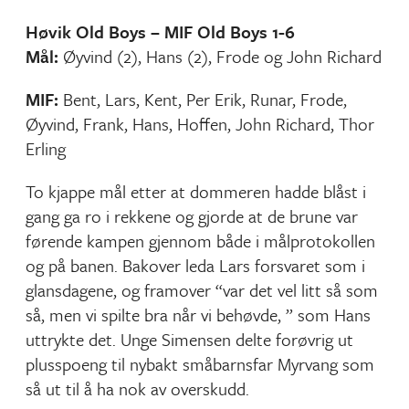
Høvik Old Boys – MIF Old Boys 1-6
Mål:
Øyvind (2), Hans (2), Frode og John Richard
MIF:
Bent, Lars, Kent, Per Erik, Runar, Frode,
Øyvind, Frank, Hans, Hoffen, John Richard, Thor
Erling
To kjappe mål etter at dommeren hadde blåst i
gang ga ro i rekkene og gjorde at de brune var
førende kampen gjennom både i målprotokollen
og på banen. Bakover leda Lars forsvaret som i
glansdagene, og framover “var det vel litt så som
så, men vi spilte bra når vi behøvde, ” som Hans
uttrykte det. Unge Simensen delte forøvrig ut
plusspoeng til nybakt småbarnsfar Myrvang som
så ut til å ha nok av overskudd.