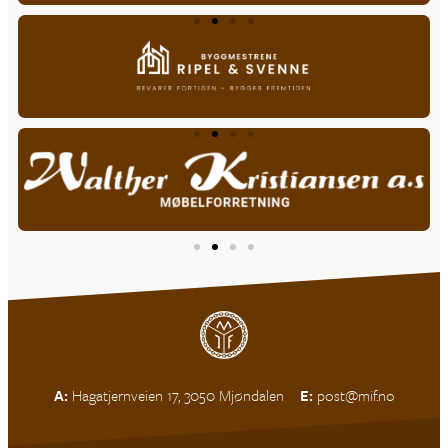
A:
Hagatjernveien 17, 3050 Mjøndalen
E:
post@mif.no