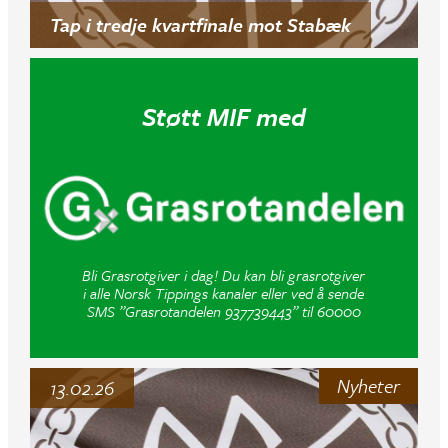
Tap i tredje kvartfinale mot Stabæk
Støtt MIF med
Bli Grasrotgiver i dag! Du kan bli grasrotgiver
i alle Norsk Tippings kanaler eller ved å sende
SMS ”Grasrotandelen 937739443” til 60000
Nyheter
13.02.26