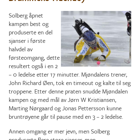
Solberg åpnet
kampen best og
produserte en del
sjanser i første
halvdel av
førsteomgang, dette
resultert også i en 2
– 0 ledelse etter 17 minutter. Mjøndalens trener,
John Richard Øen, tok en timeout og kalte til seg
troppene. Etter denne praten snudde Mjøndalen
kampen og med mål av Jørn W Kristiansen,
Marting Nørgaard og Jonas Pettersson kunne
bruntrøyene går til pause med en 3 – 2 ledelse.
Annen omgang er mer jevn, men Solberg
produserte flere store sjanser, men