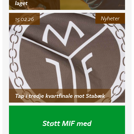
laget
Nyheter
15.02.26
Tap i tredje kvartfinale mot Stabæk
Støtt MIF med