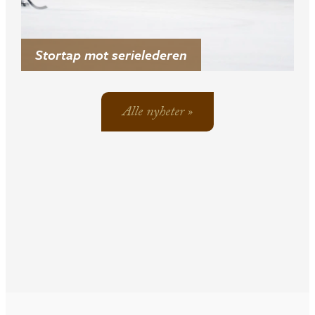
Stortap mot serielederen
Alle nyheter »