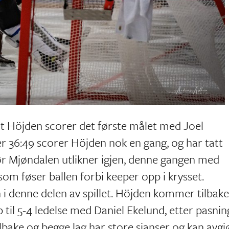
 Höjden scorer det første målet med Joel
er 36:49 scorer Höjden nok en gang, og har tatt
før Mjøndalen utlikner igjen, denne gangen med
som føser ballen forbi keeper opp i krysset.
 i denne delen av spillet. Höjden kommer tilbak
 til 5-4 ledelse med Daniel Ekelund, etter pasnin
bake og begge lag har store sjanser og kan avgj