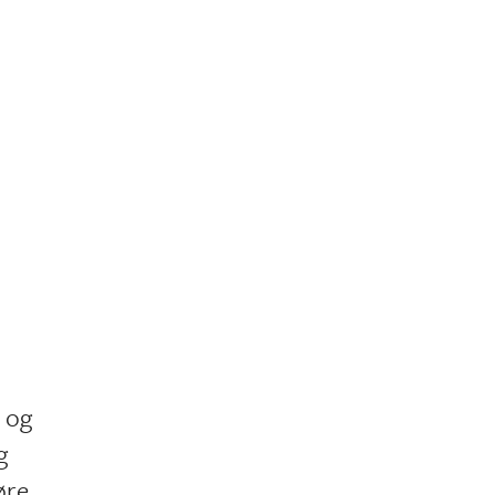
e og
g
øre