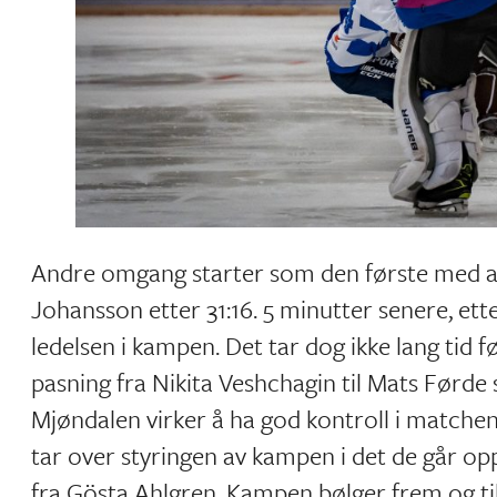
Andre omgang starter som den første med at
Johansson etter 31:16. 5 minutter senere, ett
ledelsen i kampen. Det tar dog ikke lang tid 
pasning fra Nikita Veshchagin til Mats Førde 
Mjøndalen virker å ha god kontroll i matchen
tar over styringen av kampen i det de går opp
fra Gösta Ahlgren. Kampen bølger frem og til