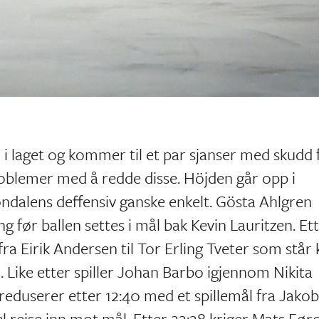
i laget og kommer til et par sjanser med skudd 
oblemer med å redde disse. Höjden går opp i
øndalens deffensiv ganske enkelt. Gösta Ahlgren
 før ballen settes i mål bak Kevin Lauritzen. Et
ra Eirik Andersen til Tor Erling Tveter som står 
l. Like etter spiller Johan Barbo igjennom Nikita
reduserer etter 12:40 med et spillemål fra Jakob
 reise inn mot mål. Etter 22:28 kriger Mats Før