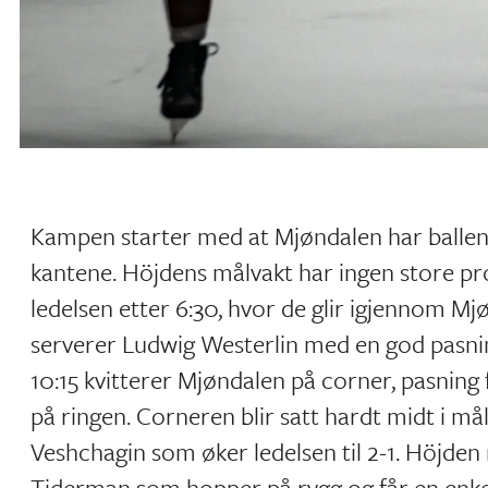
Kampen starter med at Mjøndalen har ballen 
kantene. Höjdens målvakt har ingen store pr
ledelsen etter 6:30, hvor de glir igjennom Mj
serverer Ludwig Westerlin med en god pasning
10:15 kvitterer Mjøndalen på corner, pasning f
på ringen. Corneren blir satt hardt midt i må
Veshchagin som øker ledelsen til 2-1. Höjden 
Tiderman som hopper på rygg og får en enkel