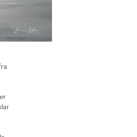
fra
ter
klar
de