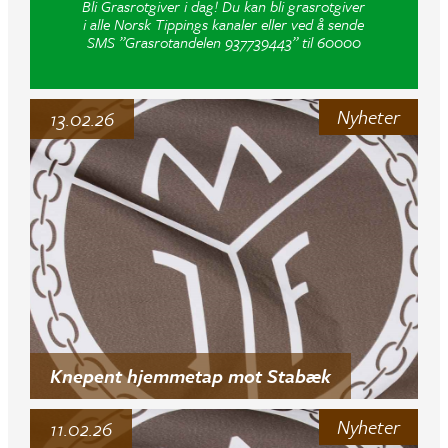
Bli Grasrotgiver i dag! Du kan bli grasrotgiver
i alle Norsk Tippings kanaler eller ved å sende
SMS ”Grasrotandelen 937739443” til 60000
Nyheter
13.02.26
Knepent hjemmetap mot Stabæk
Nyheter
11.02.26