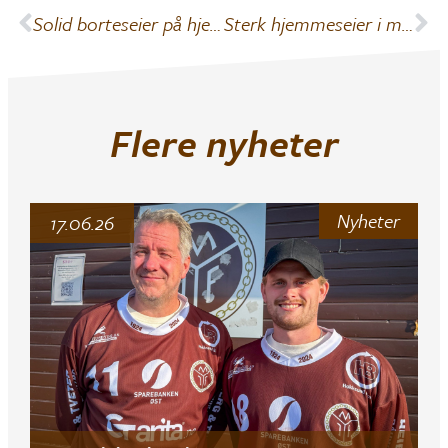
Solid borteseier på hjemmebane
Sterk hjemmeseier i målrik kamp mot Røa
Flere nyheter
Nyheter
17.06.26