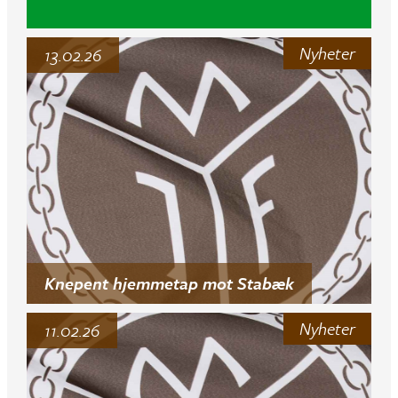
Nyheter
13.02.26
Knepent hjemmetap mot Stabæk
Nyheter
11.02.26