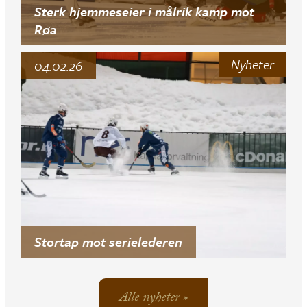
Sterk hjemmeseier i målrik kamp mot
Røa
Nyheter
04.02.26
Stortap mot serielederen
Alle nyheter »