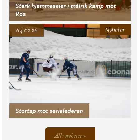
Sterk hjemmeseier i målrik kamp mot
Røa
Nyheter
04.02.26
Stortap mot serielederen
Alle nyheter »