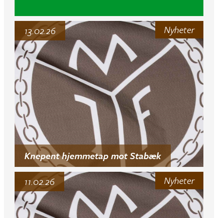
Nyheter
13.02.26
Knepent hjemmetap mot Stabæk
Nyheter
11.02.26