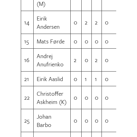
(M)
Eirik
14
0
2
2
0
Andersen
15
Mats Førde
0
0
0
0
Andrej
16
2
0
2
0
Anufrienko
21
Eirik Aaslid
0
1
1
0
Christoffer
22
0
0
0
0
Askheim (K)
Johan
25
0
0
0
0
Barbo