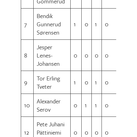
Gommerud
Bendik
7
Gunnerud
1
0
1
0
Sørensen
Jesper
8
Lenes-
0
0
0
0
Johansen
Tor Erling
9
1
0
1
0
Tveter
Alexander
10
0
1
1
0
Serov
Pete Juhani
12
Pättiniemi
0
0
0
0