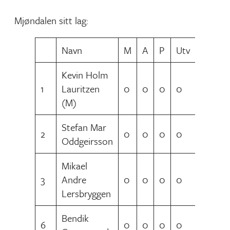
Mjøndalen sitt lag:
Navn
M
A
P
Utv
Kevin Holm
1
Lauritzen
0
0
0
0
(M)
Stefan Mar
2
0
0
0
0
Oddgeirsson
Mikael
3
Andre
0
0
0
0
Lersbryggen
Bendik
6
0
0
0
0