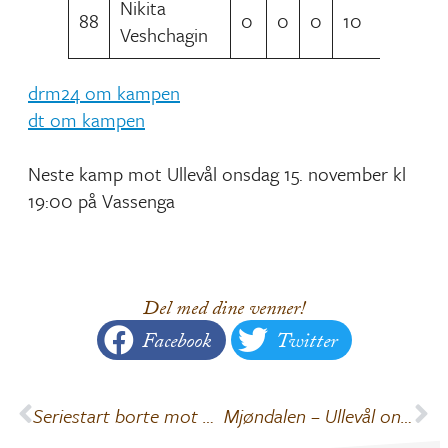
Nikita
88
0
0
0
10
Veshchagin
drm24 om kampen
dt om kampen
Neste kamp mot Ullevål onsdag 15. november kl
19:00 på Vassenga
Del med dine venner!
Facebook
Twitter
Seriestart borte mot Solberg
Mjøndalen – Ullevål onsdag 15.11