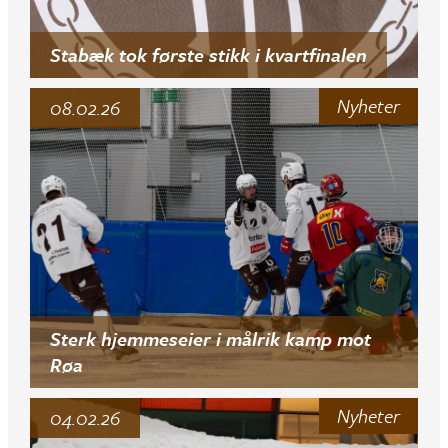
Stabæk tok første stikk i kvartfinalen
Nyheter
08.02.26
Sterk hjemmeseier i målrik kamp mot
Røa
Nyheter
04.02.26