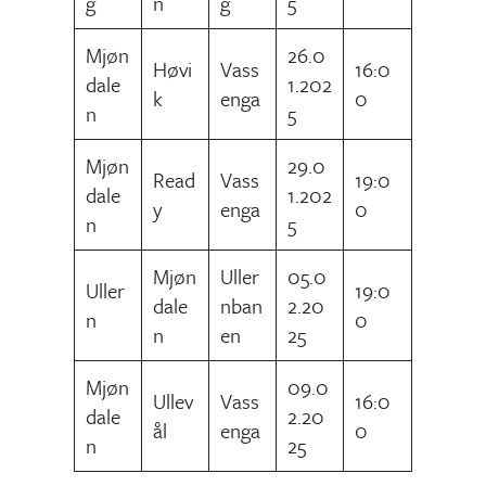
g
n
g
5
Mjøn
26.0
Høvi
Vass
16:0
dale
1.202
k
enga
0
n
5
Mjøn
29.0
Read
Vass
19:0
dale
1.202
y
enga
0
n
5
Mjøn
Uller
05.0
Uller
19:0
dale
nban
2.20
n
0
n
en
25
Mjøn
09.0
Ullev
Vass
16:0
dale
2.20
ål
enga
0
n
25