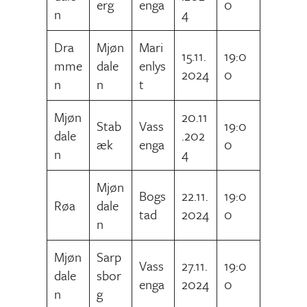
erg
enga
0
n
4
Dra
Mjøn
Mari
15.11.
19:0
mme
dale
enlys
2024
0
n
n
t
Mjøn
20.11
Stab
Vass
19:0
dale
.202
æk
enga
0
n
4
Mjøn
Bogs
22.11.
19:0
Røa
dale
tad
2024
0
n
Mjøn
Sarp
Vass
27.11.
19:0
dale
sbor
enga
2024
0
n
g