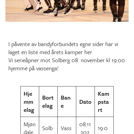
I påvente av bandyforbundets egne sider har vi
laget en liste med årets kamper her.
Vi serieåpner mot Solberg 08. november kl 19:00
hjemme på vassenga!
Hje
Kam
Bort
Ban
mm
Dato
psta
elag
e
elag
rt
Mjøn
08.11
Solb
Vass
19:0
dale
.202