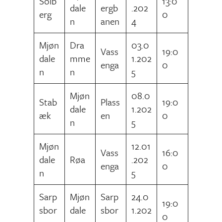
Solb
13:0
dale
ergb
.202
erg
0
n
anen
4
Mjøn
Dra
03.0
Vass
19:0
dale
mme
1.202
enga
0
n
n
5
Mjøn
08.0
Stab
Plass
19:0
dale
1.202
æk
en
0
n
5
Mjøn
12.01
Vass
16:0
dale
Røa
.202
enga
0
n
5
Sarp
Mjøn
Sarp
24.0
19:0
sbor
dale
sbor
1.202
0