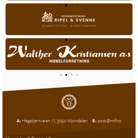
A:
Hagatjernveien 17, 3050 Mjøndalen
E:
post@mif.no