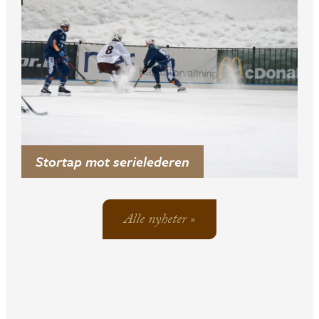
Stortap mot serielederen
Alle nyheter »