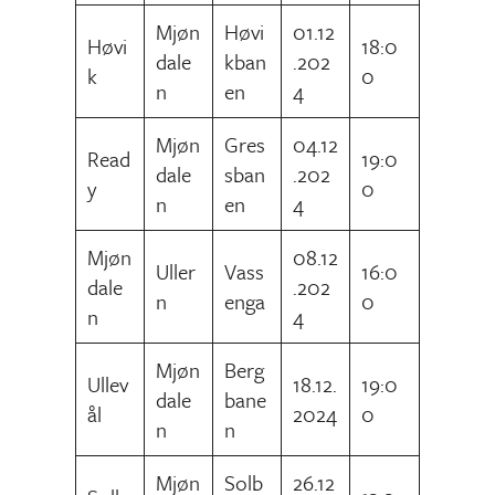
Mjøn
Høvi
01.12
Høvi
18:0
dale
kban
.202
k
0
n
en
4
Mjøn
Gres
04.12
Read
19:0
dale
sban
.202
y
0
n
en
4
Mjøn
08.12
Uller
Vass
16:0
dale
.202
n
enga
0
n
4
Mjøn
Berg
Ullev
18.12.
19:0
dale
bane
ål
2024
0
n
n
Mjøn
Solb
26.12