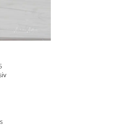
5
siv
s