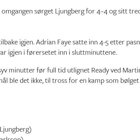
 i omgangen sørget Ljungberg for 4–4 og sitt tre
lbake igjen. Adrian Faye satte inn 4-5 etter pas
 igjen i førersetet inn i sluttminuttene.
 syv minutter før full tid utlignet Ready ved Marti
 mål ble det ikke, til tross for en kamp som bølget
 Ljungberg)
arlsson)