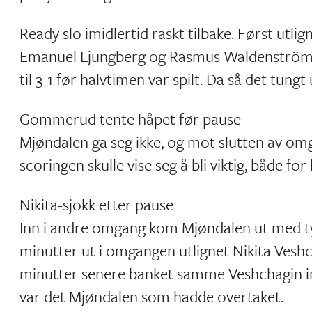
Ready slo imidlertid raskt tilbake. Først utlign
Emanuel Ljungberg og Rasmus Waldenström 
til 3-1 før halvtimen var spilt. Da så det tung
Gommerud tente håpet før pause
Mjøndalen ga seg ikke, og mot slutten av o
scoringen skulle vise seg å bli viktig, både f
Nikita-sjokk etter pause
Inn i andre omgang kom Mjøndalen ut med t
minutter ut i omgangen utlignet Nikita Veshc
minutter senere banket samme Veshchagin inn 
var det Mjøndalen som hadde overtaket.