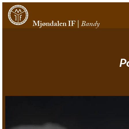
Mjøndalen IF
|
Bandy
P