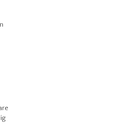
en
are
ig