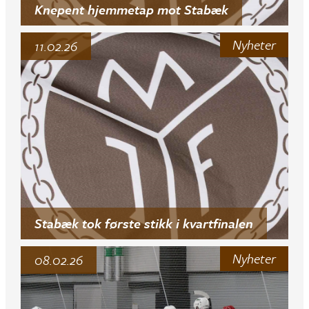
Knepent hjemmetap mot Stabæk
Nyheter
11.02.26
Stabæk tok første stikk i kvartfinalen
Nyheter
08.02.26