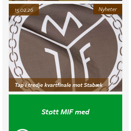
Nyheter
15.02.26
Tap i tredje kvartfinale mot Stabæk
Støtt MIF med