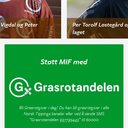
Vigdal og Peter
Per Torolf Løstegård o
laget
Støtt MIF med
Bli Grasrotgiver i dag! Du kan bli grasrotgiver i alle
Norsk Tippings kanaler eller ved å sende SMS
”Grasrotandelen 937739443” til 60000