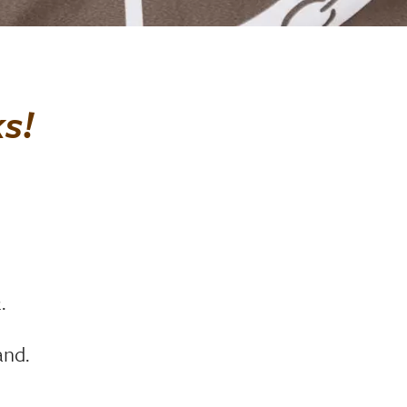
ks!
.
and.