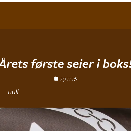
Årets første seier i boks
29.11.16
null