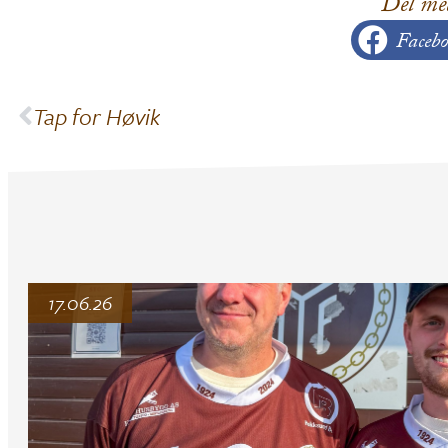
Del me
Facebo
Tap for Høvik
17.06.26