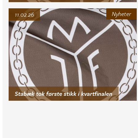
Nyheter
11.02.26
Stabæk tok første stikk i kvartfinalen