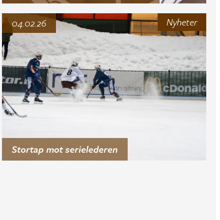
Nyheter
04.02.26
Stortap mot serielederen