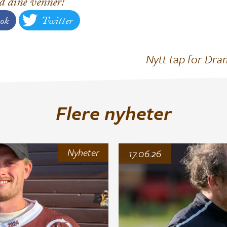
d dine venner!
ok
Twitter
Nytt tap for D
Flere nyheter
Nyheter
17.06.26