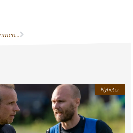
rammen…
Nyheter