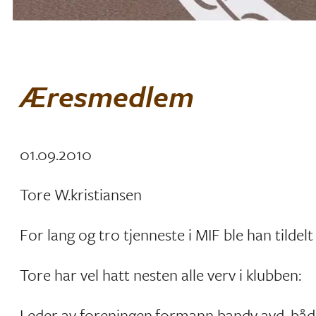
Æresmedlem
01.09.2010
Tore W.kristiansen
For lang og tro tjenneste i MIF ble han tild
Tore har vel hatt nesten alle verv i klubben:
Leder av foreningen,formann bandy avd. både