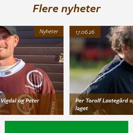
Flere nyheter
Nyheter
17.06.26
Vigdal og Peter
Per Torolf Løstegård o
laget