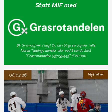
Støtt MIF med
Bli Grasrotgiver i dag! Du kan bli grasrotgiver i alle
Norsk Tippings kanaler eller ved å sende SMS
”Grasrotandelen 937739443” til 60000
Nyheter
08.02.26