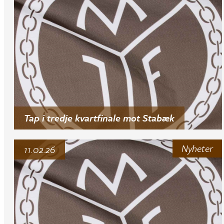
Tap i tredje kvartfinale mot Stabæk
Nyheter
11.02.26