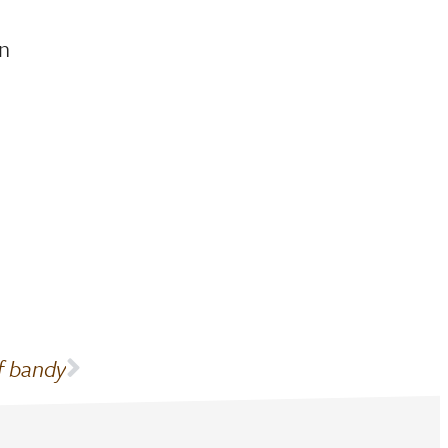
en
if bandy