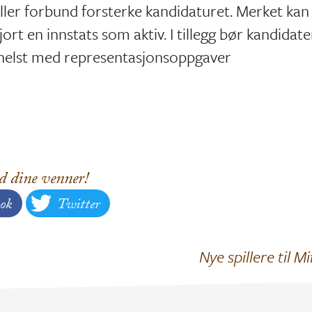
og/eller forbund forsterke kandidaturet. Merket kan
ort en innstats som aktiv. I tillegg bør kandidat
og helst med representasjonsoppgaver
d dine venner!
ok
Twitter
Nye spillere til M