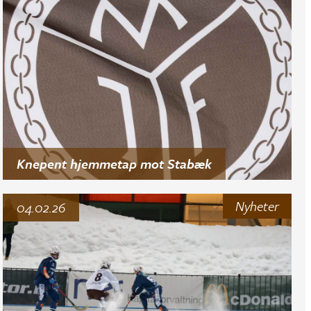
Knepent hjemmetap mot Stabæk
Nyheter
04.02.26