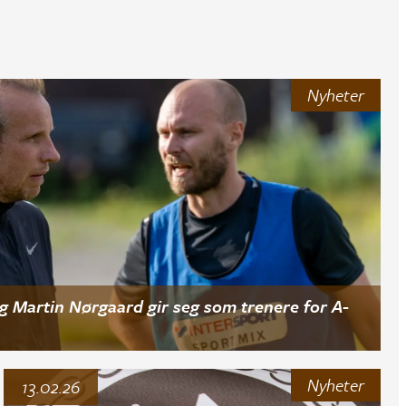
Nyheter
g Martin Nørgaard gir seg som trenere for A-
Nyheter
13.02.26