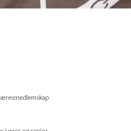
elt æresmedlemskap
 junior og senior.