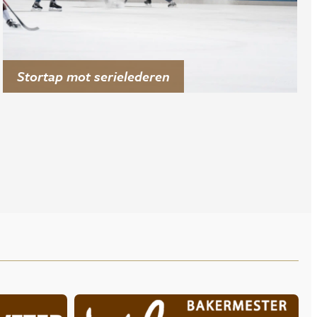
Stortap mot serielederen