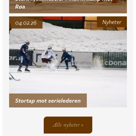
Røa
Nyheter
04.02.26
Stortap mot serielederen
Alle nyheter »