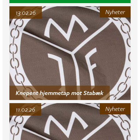
Nyheter
13.02.26
Knepent hjemmetap mot Stabæk
Nyheter
11.02.26