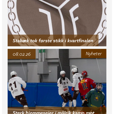
Stabæk tok første stikk i kvartfinalen
Nyheter
08.02.26
Sterk hjemmeseier i målrik kamp mot