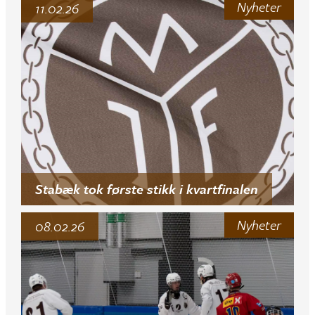
Nyheter
11.02.26
Stabæk tok første stikk i kvartfinalen
Nyheter
08.02.26