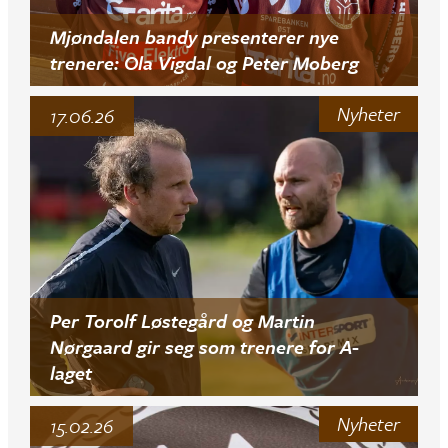
Mjøndalen bandy presenterer nye
trenere: Ola Vigdal og Peter Moberg
Nyheter
17.06.26
Per Torolf Løstegård og Martin
Nørgaard gir seg som trenere for A-
laget
Nyheter
15.02.26