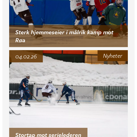
Sterk hjemmeseier i målrik kamp mot
Røa
Nyheter
04.02.26
Stortap mot serielederen