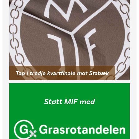
Tap i tredje kvartfinale mot Stabæk
Støtt MIF med