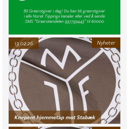
Bli Grasrotgiver i dag! Du kan bli grasrotgiver
i alle Norsk Tippings kanaler eller ved å sende
SMS ”Grasrotandelen 937739443” til 60000
Nyheter
13.02.26
Knepent hjemmetap mot Stabæk