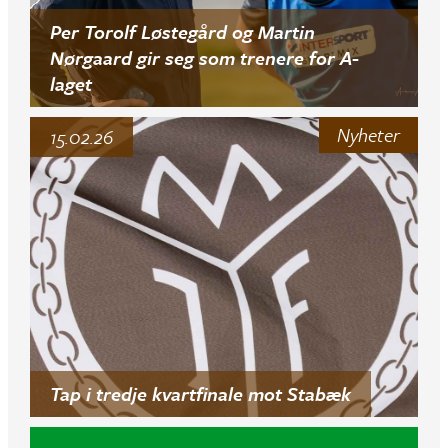
Per Torolf Løstegård og Martin
Nørgaard gir seg som trenere for A-
laget
Nyheter
15.02.26
Tap i tredje kvartfinale mot Stabæk