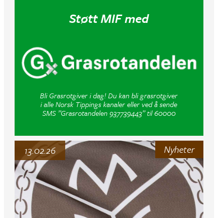
Støtt MIF med
Bli Grasrotgiver i dag! Du kan bli grasrotgiver
i alle Norsk Tippings kanaler eller ved å sende
SMS ”Grasrotandelen 937739443” til 60000
Nyheter
13.02.26