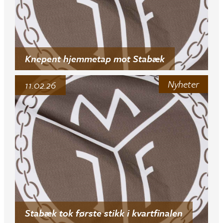
Knepent hjemmetap mot Stabæk
Nyheter
11.02.26
Stabæk tok første stikk i kvartfinalen