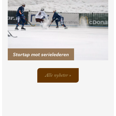
Stortap mot serielederen
Alle nyheter »