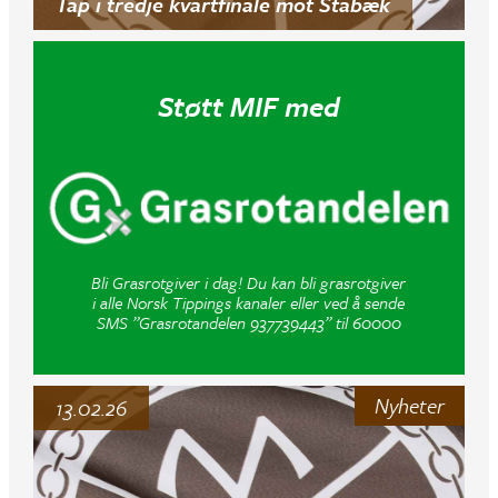
Tap i tredje kvartfinale mot Stabæk
Støtt MIF med
Bli Grasrotgiver i dag! Du kan bli grasrotgiver
i alle Norsk Tippings kanaler eller ved å sende
SMS ”Grasrotandelen 937739443” til 60000
Nyheter
13.02.26