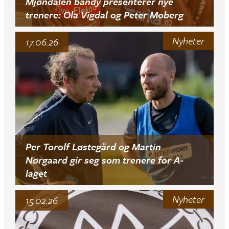
Mjøndalen bandy presenterer nye
trenere: Ola Vigdal og Peter Moberg
Nyheter
17.06.26
Per Torolf Løstegård og Martin
Nørgaard gir seg som trenere for A-
laget
Nyheter
15.02.26