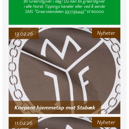
Bli Grasrotgiver i dag! Du kan bli grasrotgiver
i alle Norsk Tippings kanaler eller ved å sende
SMS ”Grasrotandelen 937739443” til 60000
Nyheter
13.02.26
Knepent hjemmetap mot Stabæk
Nyheter
11.02.26