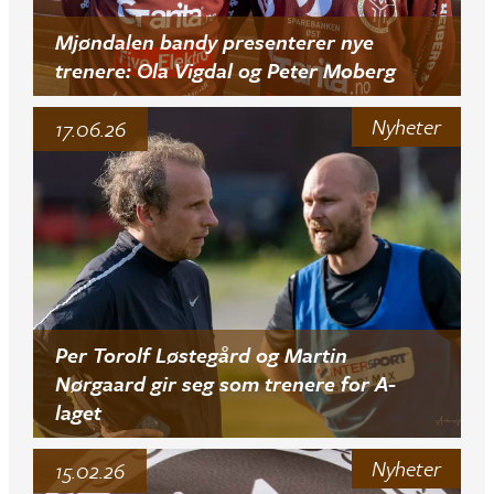
Mjøndalen bandy presenterer nye
trenere: Ola Vigdal og Peter Moberg
Nyheter
17.06.26
Per Torolf Løstegård og Martin
Nørgaard gir seg som trenere for A-
laget
Nyheter
15.02.26