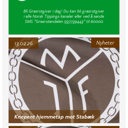
Bli Grasrotgiver i dag! Du kan bli grasrotgiver
i alle Norsk Tippings kanaler eller ved å sende
SMS ”Grasrotandelen 937739443” til 60000
Nyheter
13.02.26
Knepent hjemmetap mot Stabæk