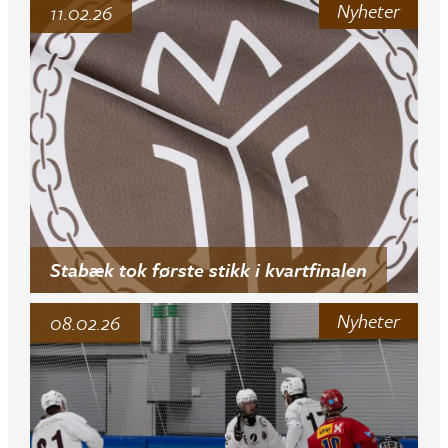
Nyheter
11.02.26
Stabæk tok første stikk i kvartfinalen
Nyheter
08.02.26