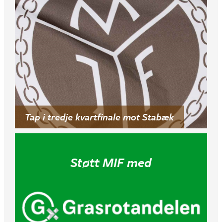
Tap i tredje kvartfinale mot Stabæk
Støtt MIF med