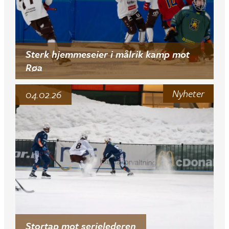
Sterk hjemmeseier i målrik kamp mot
Røa
Nyheter
04.02.26
Stortap mot serielederen