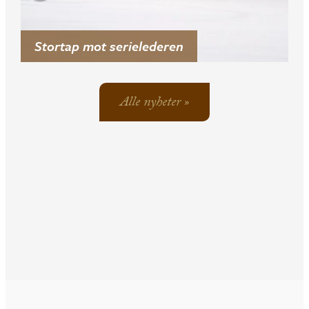
Stortap mot serielederen
Alle nyheter »