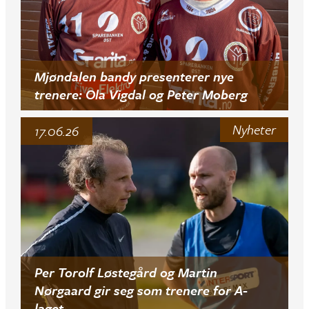
Mjøndalen bandy presenterer nye
trenere: Ola Vigdal og Peter Moberg
Nyheter
17.06.26
Per Torolf Løstegård og Martin
Nørgaard gir seg som trenere for A-
laget