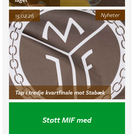
Nyheter
15.02.26
Tap i tredje kvartfinale mot Stabæk
Støtt MIF med