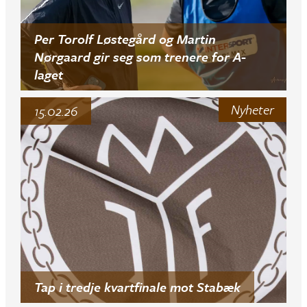
Per Torolf Løstegård og Martin
Nørgaard gir seg som trenere for A-
laget
Nyheter
15.02.26
Tap i tredje kvartfinale mot Stabæk