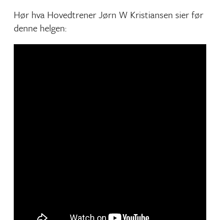
Hør hva Hovedtrener Jørn W Kristiansen sier før
denne helgen: