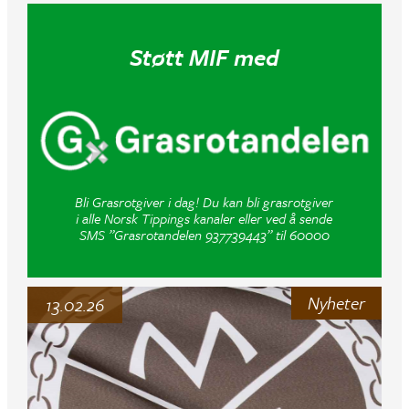
Støtt MIF med
Bli Grasrotgiver i dag! Du kan bli grasrotgiver
i alle Norsk Tippings kanaler eller ved å sende
SMS ”Grasrotandelen 937739443” til 60000
Nyheter
13.02.26