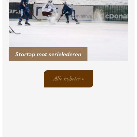
Stortap mot serielederen
Alle nyheter »