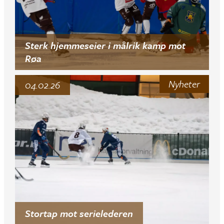
Sterk hjemmeseier i målrik kamp mot
Røa
Nyheter
04.02.26
Stortap mot serielederen