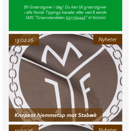
Bli Grasrotgiver i dag! Du kan bli grasrotgiver
i alle Norsk Tippings kanaler eller ved å sende
SMS ”Grasrotandelen 937739443” til 60000
Nyheter
13.02.26
Knepent hjemmetap mot Stabæk
Nyheter
11.02.26