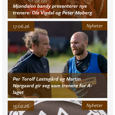
Mjøndalen bandy presenterer nye
trenere: Ola Vigdal og Peter Moberg
Nyheter
17.06.26
Per Torolf Løstegård og Martin
Nørgaard gir seg som trenere for A-
laget
Nyheter
15.02.26