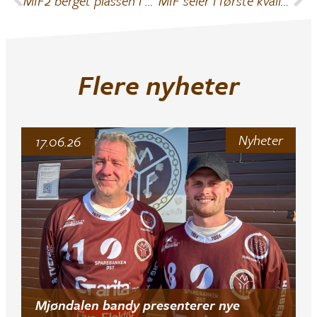
MIF2 berget plassen i 2. div
MIF seier i første kvalik kamp
Flere nyheter
Nyheter
17.06.26
Mjøndalen bandy presenterer nye