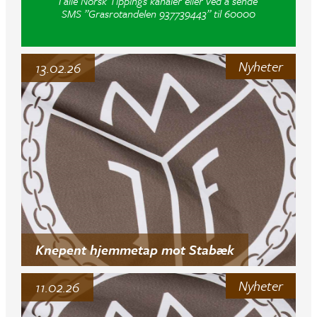
i alle Norsk Tippings kanaler eller ved å sende
SMS ”Grasrotandelen 937739443” til 60000
Nyheter
13.02.26
Knepent hjemmetap mot Stabæk
Nyheter
11.02.26