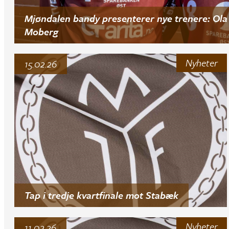
Mjøndalen bandy presenterer nye trenere: Ola 
Moberg
Nyheter
15.02.26
Tap i tredje kvartfinale mot Stabæk
Nyheter
11.02.26