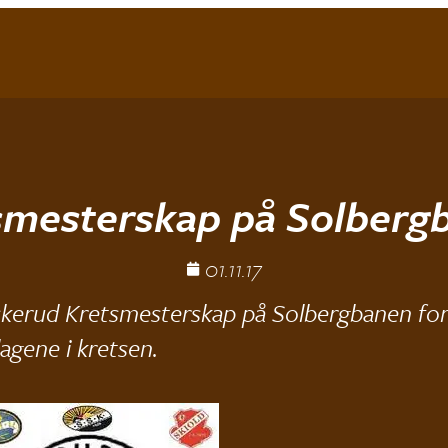
smesterskap på Solberg
01.11.17
skerud Kretsmesterskap på Solbergbanen fo
lagene i kretsen.