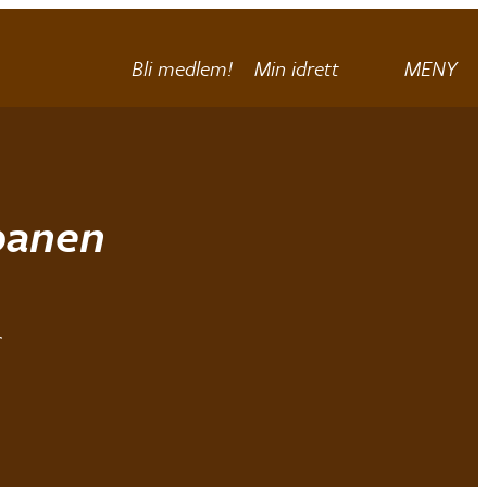
Bli medlem!
Min idrett
MENY
banen
r