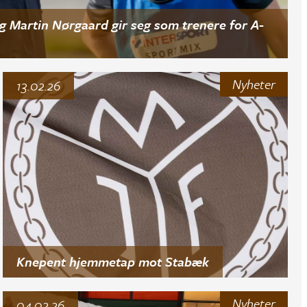
g Martin Nørgaard gir seg som trenere for A-
Nyheter
13.02.26
Knepent hjemmetap mot Stabæk
Nyheter
04.02.26