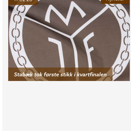
Stabæk tok første stikk i kvartfinalen