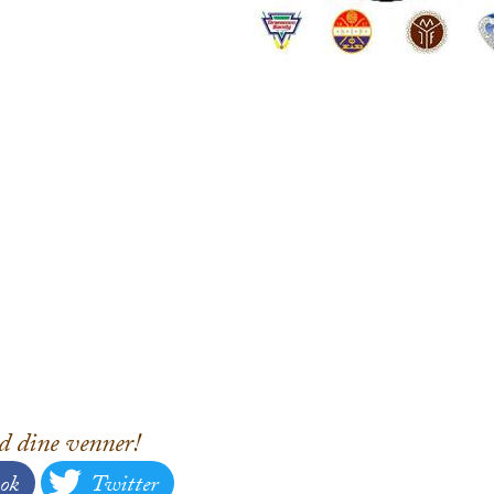
d dine venner!
ok
Twitter