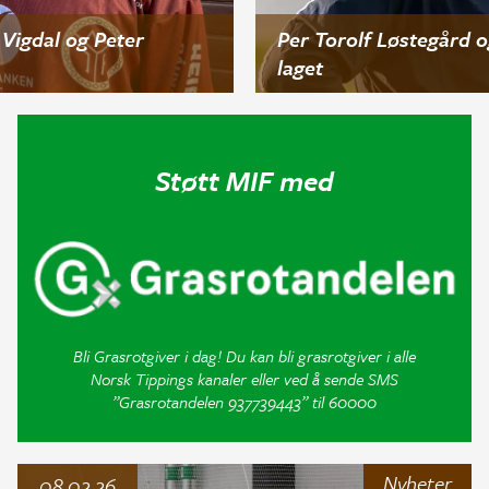
Vigdal og Peter
Per Torolf Løstegård o
laget
Støtt MIF med
Bli Grasrotgiver i dag! Du kan bli grasrotgiver i alle
Norsk Tippings kanaler eller ved å sende SMS
”Grasrotandelen 937739443” til 60000
Nyheter
08.02.26