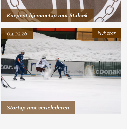
Knepent hjemmetap mot Stabæk
Nyheter
04.02.26
Stortap mot serielederen