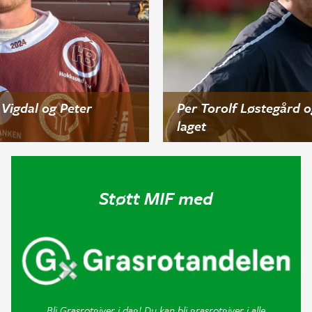
Vigdal og Peter
Per Torolf Løstegård o
laget
Støtt MIF med
Bli Grasrotgiver i dag! Du kan bli grasrotgiver i alle