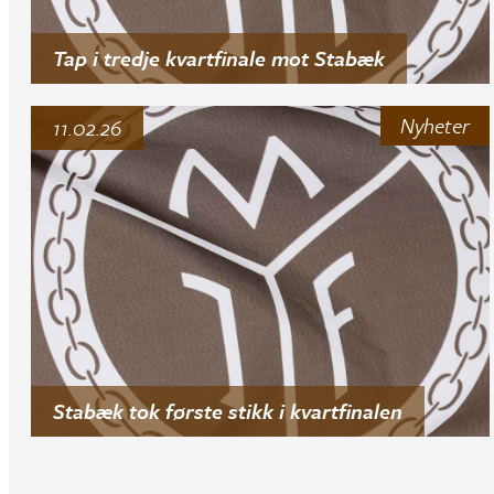
Tap i tredje kvartfinale mot Stabæk
Nyheter
11.02.26
Stabæk tok første stikk i kvartfinalen