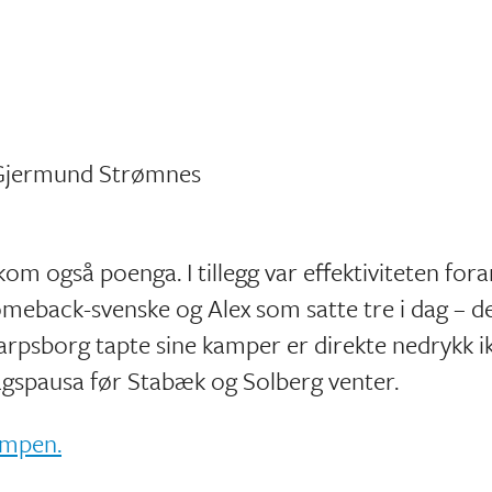
 Gjermund Strømnes
kom også poenga. I tillegg var effektiviteten fora
omeback-svenske og Alex som satte tre i dag – d
 Sarpsborg tapte sine kamper er direkte nedrykk i
lagspausa før Stabæk og Solberg venter.
kampen.