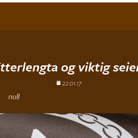
tterlengta og viktig seie
22.01.17
null