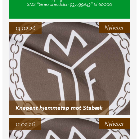
SMS ”Grasrotandelen 937739443” til 60000
Nyheter
13.02.26
Knepent hjemmetap mot Stabæk
Nyheter
11.02.26