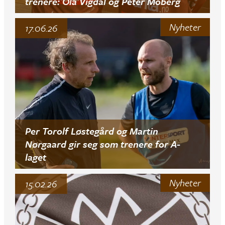
trenere: Ola Vigdal og Peter Moberg
Nyheter
17.06.26
Per Torolf Løstegård og Martin
Nørgaard gir seg som trenere for A-
laget
Nyheter
15.02.26