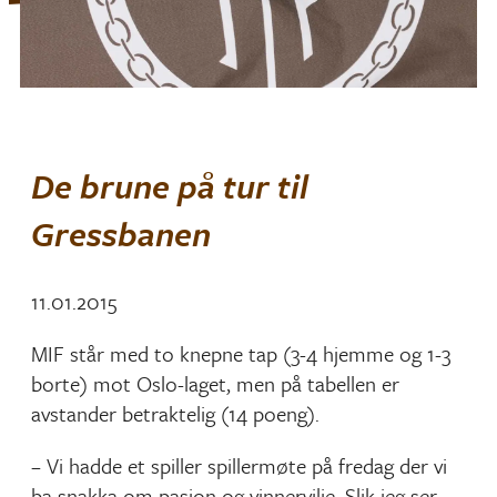
De brune på tur til
Gressbanen
11.01.2015
MIF står med to knepne tap (3-4 hjemme og 1-3
borte) mot Oslo-laget, men på tabellen er
avstander betraktelig (14 poeng).
– Vi hadde et spiller spillermøte på fredag der vi
ba snakka om pasjon og vinnervilje. Slik jeg ser