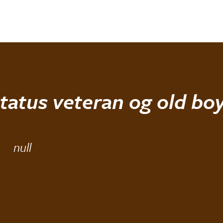
tatus veteran og old bo
02.02.14
null