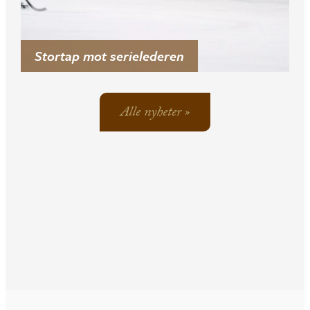
Stortap mot serielederen
Alle nyheter »