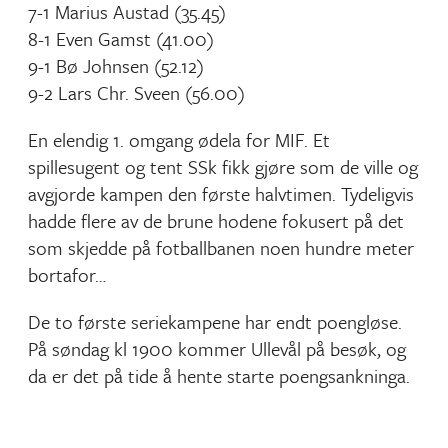
7-1 Marius Austad (35.45)
8-1 Even Gamst (41.00)
9-1 Bø Johnsen (52.12)
9-2 Lars Chr. Sveen (56.00)
En elendig 1. omgang ødela for MIF. Et
spillesugent og tent SSk fikk gjøre som de ville og
avgjorde kampen den første halvtimen. Tydeligvis
hadde flere av de brune hodene fokusert på det
som skjedde på fotballbanen noen hundre meter
bortafor…
De to første seriekampene har endt poengløse.
På søndag kl 1900 kommer Ullevål på besøk, og
da er det på tide å hente starte poengsankninga.