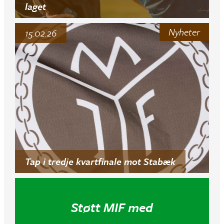
laget
Nyheter
15.02.26
Tap i tredje kvartfinale mot Stabæk
Støtt MIF med