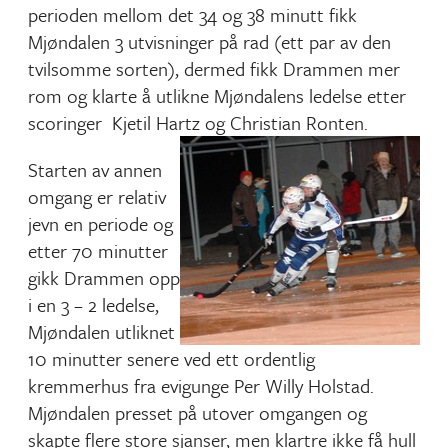
perioden mellom det 34 og 38 minutt fikk
Mjøndalen 3 utvisninger på rad (ett par av den
tvilsomme sorten), dermed fikk Drammen mer
rom og klarte å utlikne Mjøndalens ledelse etter
scoringer Kjetil Hartz og Christian Ronten.
Starten av annen
omgang er relativ
jevn en periode og
etter 70 minutter
gikk Drammen opp
i en 3 – 2 ledelse,
Mjøndalen utliknet
10 minutter senere ved ett ordentlig
kremmerhus fra evigunge Per Willy Holstad.
Mjøndalen presset på utover omgangen og
skapte flere store sjanser, men klartre ikke få hull