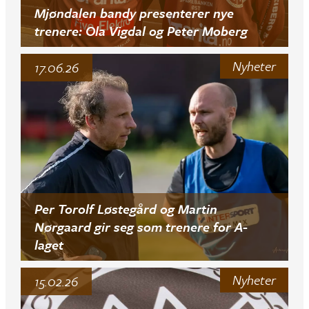
Mjøndalen bandy presenterer nye
trenere: Ola Vigdal og Peter Moberg
Nyheter
17.06.26
Per Torolf Løstegård og Martin
Nørgaard gir seg som trenere for A-
laget
Nyheter
15.02.26