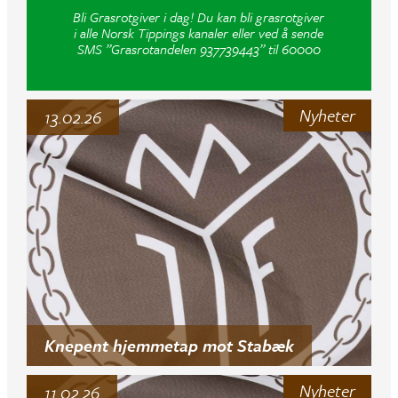
Bli Grasrotgiver i dag! Du kan bli grasrotgiver
i alle Norsk Tippings kanaler eller ved å sende
SMS ”Grasrotandelen 937739443” til 60000
Nyheter
13.02.26
Knepent hjemmetap mot Stabæk
Nyheter
11.02.26