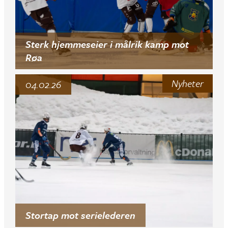
Sterk hjemmeseier i målrik kamp mot
Røa
Nyheter
04.02.26
Stortap mot serielederen