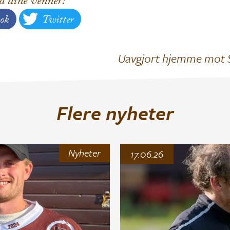
d dine venner!
ok
Twitter
Uavgjort hjemme mot
Flere nyheter
Nyheter
17.06.26