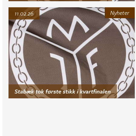
Nyheter
11.02.26
Stabæk tok første stikk i kvartfinalen