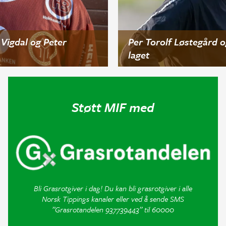
Vigdal og Peter
Per Torolf Løstegård o
laget
Støtt MIF med
Bli Grasrotgiver i dag! Du kan bli grasrotgiver i alle
Norsk Tippings kanaler eller ved å sende SMS
”Grasrotandelen 937739443” til 60000