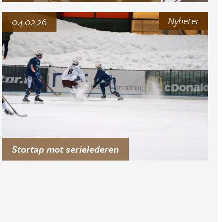
Nyheter
04.02.26
Stortap mot serielederen